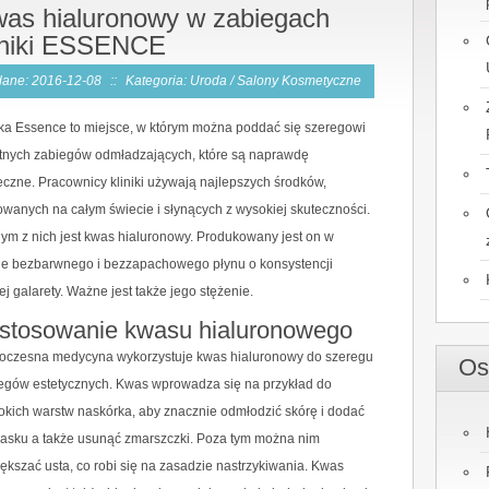
as hialuronowy w zabiegach
iniki ESSENCE
ane: 2016-12-08
::
Kategoria: Uroda / Salony Kosmetyczne
ika Essence to miejsce, w którym można poddać się szeregowi
tnych zabiegów odmładzających, które są naprawdę
eczne. Pracownicy kliniki używają najlepszych środków,
owanych na całym świecie i słynących z wysokiej skuteczności.
ym z nich jest kwas hialuronowy. Produkowany jest on w
ie bezbarwnego i bezzapachowego płynu o konsystencji
iej galarety. Ważne jest także jego stężenie.
stosowanie kwasu hialuronowego
czesna medycyna wykorzystuje kwas hialuronowy do szeregu
Os
egów estetycznych. Kwas wprowadza się na przykład do
okich warstw naskórka, aby znacznie odmłodzić skórę i dodać
blasku a także usunąć zmarszczki. Poza tym można nim
ększać usta, co robi się na zasadzie nastrzykiwania. Kwas