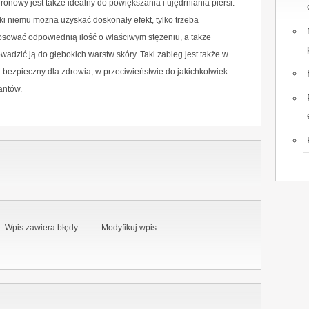
uronowy jest także idealny do powiększania i ujędrniania piersi.
ki niemu można uzyskać doskonały efekt, tylko trzeba
osować odpowiednią ilość o właściwym stężeniu, a także
wadzić ją do głębokich warstw skóry. Taki zabieg jest także w
i bezpieczny dla zdrowia, w przeciwieństwie do jakichkolwiek
antów.
Wpis zawiera błędy
Modyfikuj wpis