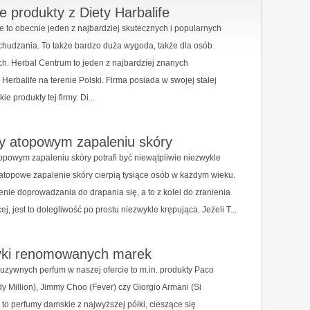
e produkty z Diety Harbalife
fe to obecnie jeden z najbardziej skutecznych i popularnych
hudzania. To także bardzo duża wygoda, także dla osób
. Herbal Centrum to jeden z najbardziej znanych
 Herbalife na terenie Polski. Firma posiada w swojej stałej
ie produkty tej firmy. Di...
zy atopowym zapaleniu skóry
opowym zapaleniu skóry potrafi być niewątpliwie niezwykle
 atopowe zapalenie skóry cierpią tysiące osób w każdym wieku.
nie doprowadzania do drapania się, a to z kolei do zranienia
ej, jest to dolegliwość po prostu niezwykle krępująca. Jeżeli T...
ki renomowanych marek
uzywnych perfum w naszej ofercie to m.in. produkty Paco
 Million), Jimmy Choo (Fever) czy Giorgio Armani (Si
 to perfumy damskie z najwyższej półki, cieszące się