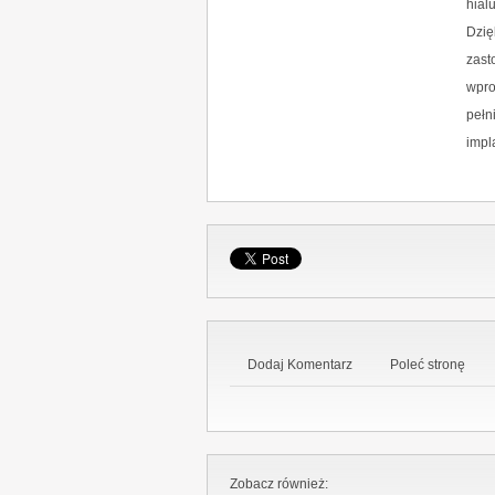
hial
Dzię
zast
wpro
pełn
impl
Dodaj Komentarz
Poleć stronę
Zobacz również: