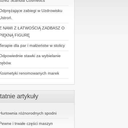
pzrez Scandia Cosmetics
Odprężające zabiegi w Uzdrowisku
Ustroń.
Z NAMI Z ŁATWOŚCIĄ ZADBASZ O
PIĘKNĄ FIGURĘ
Terapie dla par i małżeństw w stolicy
Odpowiednie stawki za wybielanie
zębów.
Kosmetyki renomowanych marek
tatnie artykuły
Hurtownia różnorodnych spodni
Pewne i trwałe części maszyn