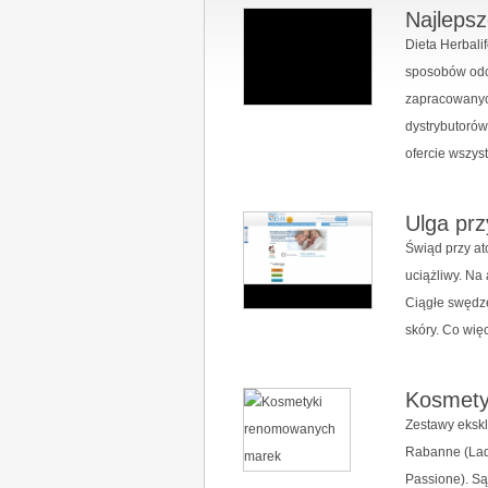
Najlepsz
Dieta Herbali
sposobów odc
zapracowanych
dystrybutorów
ofercie wszystk
Ulga pr
Świąd przy at
uciążliwy. Na
Ciągłe swędze
skóry. Co więc
Kosmety
Zestawy ekskl
Rabanne (Lady
Passione). Są