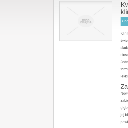
Kw
kl
Dod
Klin
świe
skut
stos
Jedn
form
lekk
Za
Nowo
zabi
głęb
jej 
powi