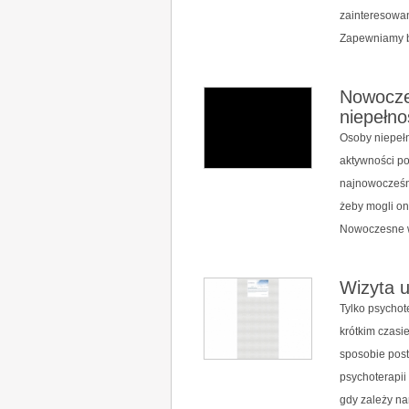
zainteresowan
Zapewniamy b
Nowoczes
niepełn
Osoby niepeł
aktywności p
najnowocześni
żeby mogli o
Nowoczesne w
Wizyta 
Tylko psychot
krótkim czas
sposobie post
psychoterapii
gdy zależy na