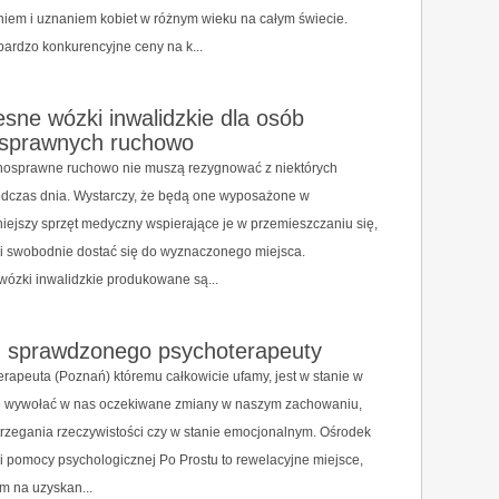
iem i uznaniem kobiet w różnym wieku na całym świecie.
ardzo konkurencyjne ceny na k...
ne wózki inwalidzkie dla osób
osprawnych ruchowo
nosprawne ruchowo nie muszą rezygnować z niektórych
odczas dnia. Wystarczy, że będą one wyposażone w
ejszy sprzęt medyczny wspierające je w przemieszczaniu się,
ni swobodnie dostać się do wyznaczonego miejsca.
ózki inwalidzkie produkowane są...
u sprawdzonego psychoterapeuty
erapeuta (Poznań) któremu całkowicie ufamy, jest w stanie w
ie wywołać w nas oczekiwane zmiany w naszym zachowaniu,
rzegania rzeczywistości czy w stanie emocjonalnym. Ośrodek
 i pomocy psychologicznej Po Prostu to rewelacyjne miejsce,
m na uzyskan...