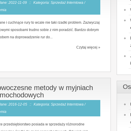
ane: 2022-11-09
::
Kategoria: Sprzedaż Interntowa /
emia
ane i cuchnące rury to wcale nie taki rzadki problem. Zazwyczaj
wymi sposobami trudno sobie z nim poradzić. Bardzo dobrym
obem na doprowadzenie rur do...
Czytaj więcej »
Os
woczesne metody w myjniach
amochodowych
ane: 2016-12-05
::
Kategoria: Sprzedaż Interntowa /
emia
e przedsiębiorstwo posiada w sprzedaży różnorodne