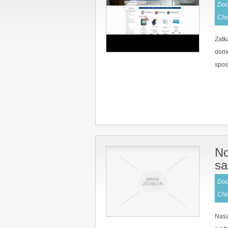
Dod
Ch
Zatk
domo
spos
No
s
Dod
Ch
Nasz