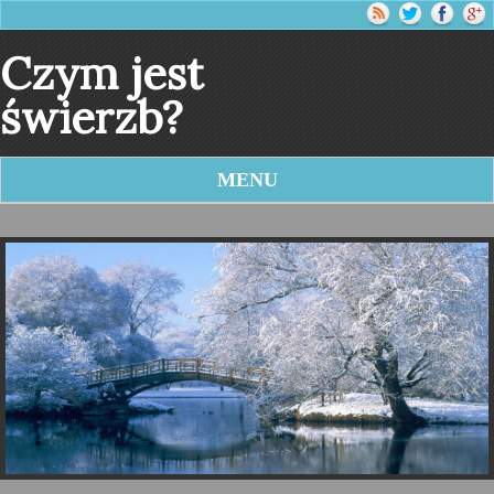
Czym jest
świerzb?
MENU