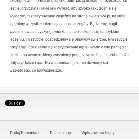
szczegółowe informacje o tej chorobie, jak ją dokładnie rozpoznać, co
jest jej przyczyną i jakie leki wybrać, aby szybko i skutecznie się
wyleczyć, to zdecydowanie wejdźmy na stronę swierzb24.pl, na której
zgłębimy wszystkie interesujące nas szczegóły. Będziemy mogli
wyeliminować przyczynę świerzbu, a także skupić się na szybkim
leczeniu. Im szybciej pozbędziemy się objawów świerzbu, tym szybciej
odżyjemy i poczujemy się zdecydowanie lepiej. Warto o tym pamiętać i
mieć to na uwadze, kiedy zaczniemy podejrzewać, że ta choroba może
dotyczyć także i nas. Na wspomnianej stronie dowiemy się
wszystkiego, co najważniejsze.
Dodaj Komentarz
Poleć stronę
Wpis zawiera błędy