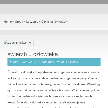
Home
»
Uroda
»
Leczenie
»
Czym jest świerzb?
świerzb u człowieka
Dodane: 2020-02-03
::
Kategoria: Uroda / Leczenie
Świerzb u człowieka to wyjątkowo nieprzyjemna i nieciekawa choroba.
Potrafi być ona uciążliwa i daje bardzo nieprzyjemne objawy. Przede
wszystkim swędzenie i bóle skóry, bo jest to choroba skórna. Wywołują
ją roztocza. Jak możemy radzić sobie z tą chorobą? Przede wszystkim
konieczne będzie odpowiednie leczenie za pomocą najlepszych
leków. Świerzb u człowieka - leczenie. Jeżeli interesują nas