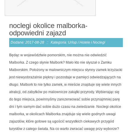
noclegi okolice malborka-
odpowiedni zajazd
Dodane: 2017-08-28
::
Kategoria: Urlop / Hotele i Noclegi
Będąc w województwie pomorskim, nie można nie odwiedzić
Malborka. Z czego słynie Malbork? Mało kto nie słyszał o Zamku
Malborskim. Położony w malowniczym miejscu słynny zamek krzyżacki
jest niewyobrażalnie piękny i pozostaje w pamięci odwiedzających na
długo. Malbork to nie tylko zamek, w mieście znajduje się wiele innych
atrakcji, od zabytków po malownicze zakątki przyrody. Wybierając się
do tego miejsca, powinnyśmy zarezerwować sobie przynajmniej parę
dni i tym samym dać sobie dużo czasu na zwiedzanie. Noclegi okolice
malborka, w okolicach Malborka znajduje się wiele godnych uwagi
zajazdów, które gotowe są ugościć wszystkich ciekawych przygód
turystów z całego świata. Na co warto zwracać uwagę przy wyborze?