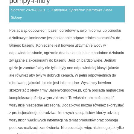
pompy-i-filtry
Dodane: 2020-03-13
::
Kategoria: Sprzedaż Interntowa / Inne
Sklepy
Posiadając odpowiedni basen ogrodowy w swoim domu lub ogródku
działkowym konieczne jest posiadanie odpowiednich akcesoriów do
takiego basenu. Konieczne jest bowiem utrzymanie wody w
odpowiednim stanie, ogrzanie dna basenu lub inne podobne działania
związane z akcesoriami do basenu. Jest ich bardzo wiele. Jednak
gdzie je zamówić aby nie tylko były one odpowiedniej klasy i jakości
ale również aby były w dobrych cenach. W pełni odpowiednich do
oferowanej jakości. I to nie jest takie trudne. Wystarczy bowiem
skorzystać z oferty firmy Basenyogrodowe.pl, która posiada najbardziej
kompleksową ofertę w tym zakresie. To właśnie tam można kupić
wszystkie niezbędne akcesoria. Dodatkowo można również skorzystać
z profesjonalnego doradztwa firmowych specjalistów, którzy udzielą
wszystkich właściwych informacji na temat produktów oraz pomogą
podczas realizacji zamówienia. Nie pozostaje więc nic innego jak tylko