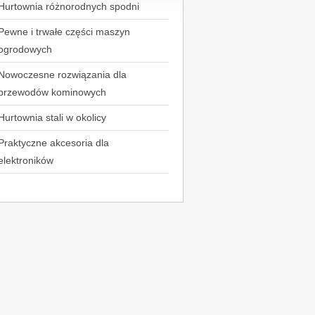
Hurtownia różnorodnych spodni
Pewne i trwałe części maszyn
ogrodowych
Nowoczesne rozwiązania dla
przewodów kominowych
Hurtownia stali w okolicy
Praktyczne akcesoria dla
elektroników