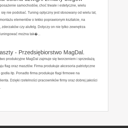
osażenie samochodów, choć trwale i estetyczne, wielu
ię nie podobać. Tuning optyczny jest stosowany od wielu lat,
 montażu elementów o lekko poprawionym kształcie, na
, zderzaków czy alufelg. Dotyczy on nie tylko zewnętrza
uningować można tak�...
maszty - Przedsiębiorstwo MagDal.
stwo produkcyjne MagDal zajmuje się tworzeniem i sprzedażą
ju flag oraz masztów. Firma produkuje akcesoria patriotyczne
ski, godła itp. Ponadto firma produkuje flagi firmowe na
ienta. Dzięki rzetelności pracowników firmy oraz dobrej jakości
.