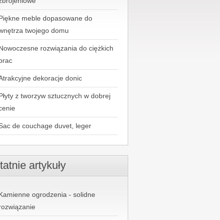
zbrojeniowe
Piękne meble dopasowane do
wnętrza twojego domu
Nowoczesne rozwiązania do ciężkich
prac
Atrakcyjne dekoracje donic
Płyty z tworzyw sztucznych w dobrej
cenie
Sac de couchage duvet, leger
tatnie artykuły
Kamienne ogrodzenia - solidne
rozwiązanie