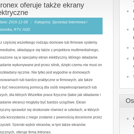
tronex oferuje także ekrany
ektryczne
ane: 2016-12-08
::
Kategoria: Sprzedaż Interntowa /
ktronika, RTV, AGD
z częściej wszelkiego rodzaju domowe lub firmowe systemy
imedialne, składające się także z projektora multimedialnego,
sażone są w specjalny ekran elektryczny, którego składanie
ładanie wykonywane jest przez silnik, dzięki czemu nie musi on
rozkładany ręcznie. Nie tylko jest wygodne w domowych
osowaniach lub bardzo praktyczne w firmowych, ale także
 być nieocenioną pomocą dla osób niepełnosprawnych lub
szych, dla których Wszelkie prace fizyczne (takie jak składanie i
Os
ładanie ekranu) mogłyby być bardzo uciążliwe. Ekran
tryczny sprawdzi się doskonale również w szkołach, w których
da korzystania z niego zostanie z pewnością docenione przez
zycieli. Szeroki wybór ekranów, w tym także ekranów
trycznych, oferuje firma Intronex.