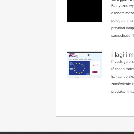
Fabryczne wyp
osobom może s
polega on na
przykład lamp
samochodu. T
Flagi i 
Przedsiębior
różnego rodza
tj.: flagi pol
zamówienie kl
produktom fir..