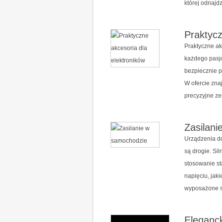
której odnajdz
Praktycz
Praktyczne ak
każdego pasjo
bezpiecznie p
W ofercie zna
precyzyjne ze
Zasilan
Urządzenia d
są drogie. Si
stosowanie st
napięciu, jak
wyposażone s
Eleganc