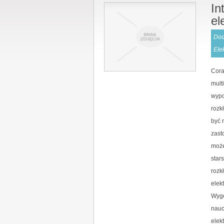
In
el
Dod
Ele
Cora
mult
wypo
rozk
być 
zast
może
star
rozk
elek
Wygo
nauc
elek