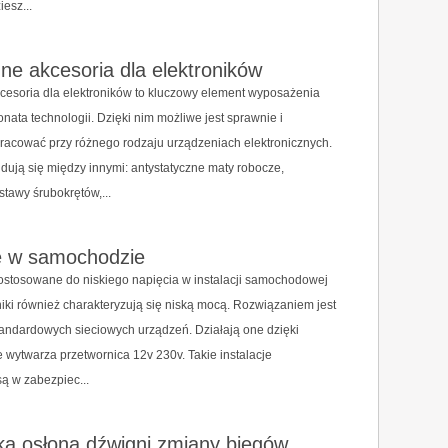
iesz...
ne akcesoria dla elektroników
cesoria dla elektroników to kluczowy element wyposażenia
nata technologii. Dzięki nim możliwe jest sprawnie i
racować przy różnego rodzaju urządzeniach elektronicznych.
jdują się między innymi: antystatyczne maty robocze,
stawy śrubokrętów,...
ie w samochodzie
ostosowane do niskiego napięcia w instalacji samochodowej
lniki również charakteryzują się niską mocą. Rozwiązaniem jest
andardowych sieciowych urządzeń. Działają one dzięki
ie wytwarza przetwornica 12v 230v. Takie instalacje
ą w zabezpiec...
ka osłona dźwigni zmiany biegów