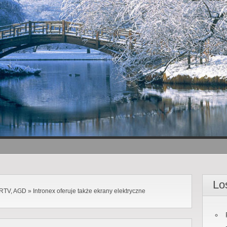
Lo
, RTV, AGD
»
Intronex oferuje także ekrany elektryczne