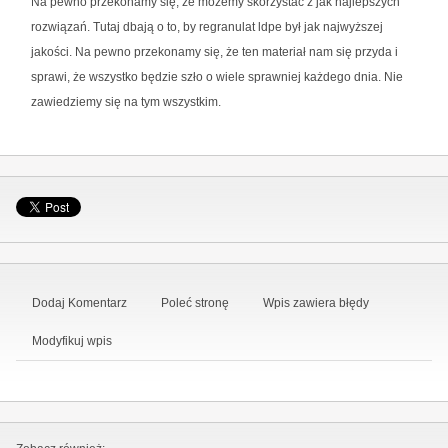
Na pewno przekonamy się, że możemy skorzystać z jak najlepszych
rozwiązań. Tutaj dbają o to, by regranulat ldpe był jak najwyższej
jakości. Na pewno przekonamy się, że ten materiał nam się przyda i
sprawi, że wszystko będzie szło o wiele sprawniej każdego dnia. Nie
zawiedziemy się na tym wszystkim.
Dodaj Komentarz
Poleć stronę
Wpis zawiera błędy
Modyfikuj wpis