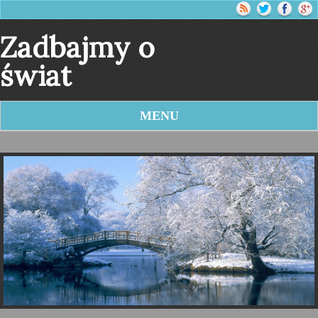
Zadbajmy o
świat
MENU