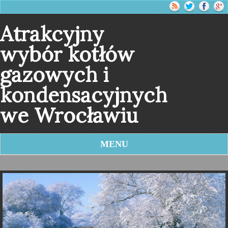
Atrakcyjny
wybór kotłów
gazowych i
kondensacyjnych
we Wrocławiu
MENU