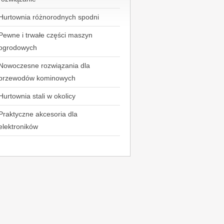
Hurtownia różnorodnych spodni
Pewne i trwałe części maszyn
ogrodowych
Nowoczesne rozwiązania dla
przewodów kominowych
Hurtownia stali w okolicy
Praktyczne akcesoria dla
elektroników