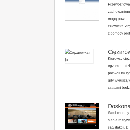
Przewóz towa
zachowaniem 
mogą powodow
człowieka. Ab
z pomocy prof
Ciężarów
Kierowcy cię
egzaminu, dzi
pozwoli im zy
gdy wyruszą w
czasami będzi
Doskona
Sami chcemy j
siebie rozryw
satysfakcji.