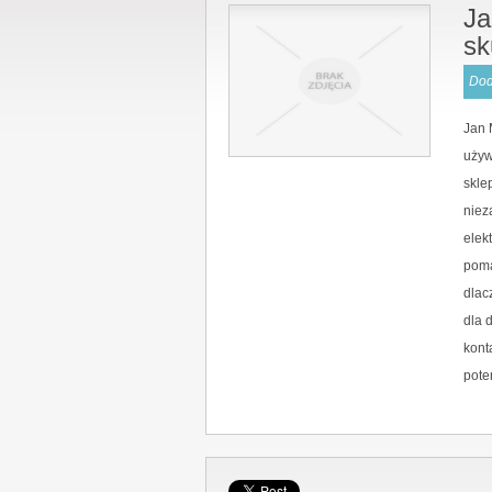
Ja
sk
Dod
Jan 
używ
skle
niez
elek
poma
dlac
dla 
kont
pote