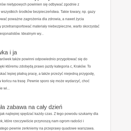
rów nietypowych powinien się odbywać zgodnie z
wszystkich środków bezpieczeństwa. Takie towary, np. gazy
ać poważne zagrożenia dla zdrowia, a nawet życia
y przetransportować materiały niebezpieczne, warto skorzystać
esjonalistów. Idealnym wy...
ka i ja
żarówek także powinni odpowiednio przygotować się do
ęki któremu zdobędą prawo jazdy kategoria c, Kraków. To
skać lepiej płatną pracę, a także przeżyć niejedną przygodę,
 końcu na trasę. Pewnie sporo się może wydarzyć, choć
e wi...
ła zabawa na cały dzień
ak najlepiej spędzać każdy czas. Z tego powodu szukamy dla
ek, które rzeczywiście przynoszą nam ogrom radości i
 Dlatego pewnie zerkniemy na przeprawy quadowe warszawa.