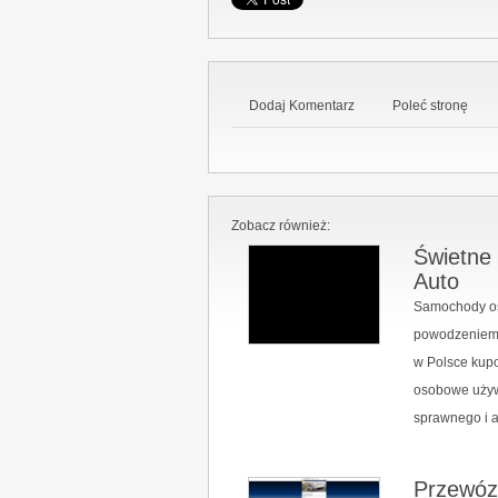
Dodaj Komentarz
Poleć stronę
Zobacz również:
Świetne
Auto
Samochody os
powodzeniem 
w Polsce kup
osobowe używ
sprawnego i a
Przewóz