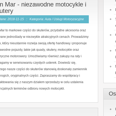
n Mar - niezawodne motocykle i
utery
ane: 2018-11-15
::
Kategoria: Auta / Usługi Motoryzacyjne
Mar to markowe części do skuterów, przydatne akcesoria oraz
ane jednoślady w niezwykle atrakcyjnych cenach. Prowadzimy
p, który nieustannie rozwija swoją ofertę handlową i proponuje
awodne pojazdy, takie jak quady, skutery, motocykle oraz
tryczne motorowery. Umożliwiamy również zakupy na raty i
gamy w serwisowaniu częstych usterek. Dowiedz się,
zego nasze części do skuterów stanowią doskonały zamiennik
drogich, oryginalnych części. Zapraszamy do współpracy i
aktowania się z naszym działem sprzedaży w celu ustalenia
ncjalnych terminów odbioru nowych motocykli.
Os