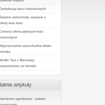
dowolne miejsce
Dystrybucja tarcz hamulcowych
Świetne samochody używane z
oferty Auto Auto
Ceniona oferta pięknych łodzi
motorowych
Wypożyczalnia samochodów blisko
lotniska
Modlin Taxi z Warszawy
bezpośrednio na lotnisko
tatnie artykuły
Kamienne ogrodzenia - solidne
rozwiązanie