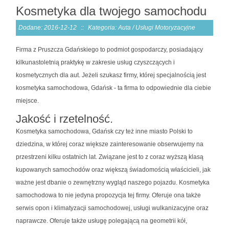
Kosmetyka dla twojego samochodu
Dodane: 2016-12-12
::
Kategoria: Auta / Usługi Motoryzacyjne
Firma z Pruszcza Gdańskiego to podmiot gospodarczy, posiadający
kilkunastoletnią praktykę w zakresie usług czyszczących i
kosmetycznych dla aut. Jeżeli szukasz firmy, której specjalnością jest
kosmetyka samochodowa, Gdańsk - ta firma to odpowiednie dla ciebie
miejsce.
Jakość i rzetelność.
Kosmetyka samochodowa, Gdańsk czy też inne miasto Polski to
dziedzina, w której coraz większe zainteresowanie obserwujemy na
przestrzeni kilku ostatnich lat. Związane jest to z coraz wyższą klasą
kupowanych samochodów oraz większą świadomością właścicieli, jak
ważne jest dbanie o zewnętrzny wygląd naszego pojazdu. Kosmetyka
samochodowa to nie jedyna propozycja tej firmy. Oferuje ona także
serwis opon i klimatyzacji samochodowej, usługi wulkanizacyjne oraz
naprawcze. Oferuje także usługę polegającą na geometrii kół,