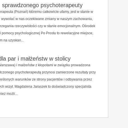
u sprawdzonego psychoterapeuty
erapeuta (Poznań) któremu całkowicie ufamy, jest w stanie w
ie wywołać w nas oczekiwane zmiany w naszym zachowaniu,
rzegania rzeczywistości czy w stanie emocjonalnym. Ośrodek
 i pomocy psychologicznej Po Prostu to rewelacyjne miejsce,
m na uzyskan...
dla par i małżeństw w stolicy
(Warszawa) i małżeństw z kłopotami w związku prowadzona
czonego psychoterapeutą przynosi zamierzone rezultaty przy
reślonych warunków ze strony pacjentów i odbywania przez
ych wizyt. Magdalena Jaraszek to doświadczony specjalista
ież możli...