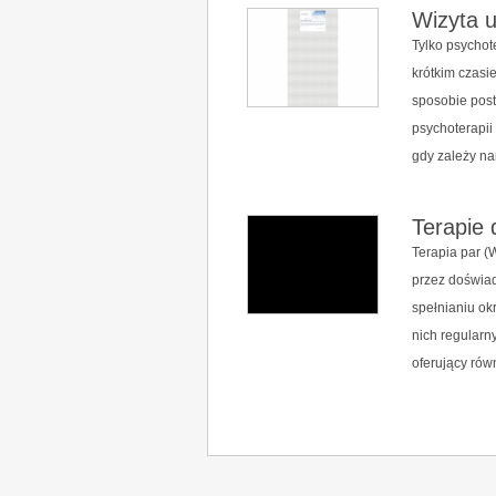
Wizyta 
Tylko psychot
krótkim czas
sposobie post
psychoterapii
gdy zależy na
Terapie 
Terapia par 
przez doświad
spełnianiu ok
nich regularn
oferujący równ