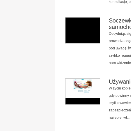
konsultacje, 
Soczewki
samocho
Decydując się
prowadzącego
pod uwagę świ
szybko reaguj
nam widzenie 
Używani
W życiu kobiet
gdy powinny s
czyli krwawie
zabezpieczeń 
najlepiej wł...