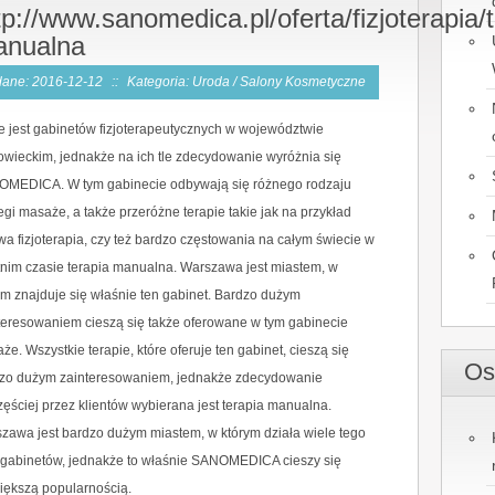
tp://www.sanomedica.pl/oferta/fizjoterapia/
anualna
ane: 2016-12-12
::
Kategoria: Uroda / Salony Kosmetyczne
e jest gabinetów fizjoterapeutycznych w województwie
wieckim, jednakże na ich tle zdecydowanie wyróżnia się
MEDICA. W tym gabinecie odbywają się różnego rodzaju
egi masaże, a także przeróżne terapie takie jak na przykład
wa fizjoterapia, czy też bardzo częstowania na całym świecie w
tnim czasie terapia manualna. Warszawa jest miastem, w
ym znajduje się właśnie ten gabinet. Bardzo dużym
teresowaniem cieszą się także oferowane w tym gabinecie
że. Wszystkie terapie, które oferuje ten gabinet, cieszą się
Os
zo dużym zainteresowaniem, jednakże zdecydowanie
zęściej przez klientów wybierana jest terapia manualna.
zawa jest bardzo dużym miastem, w którym działa wiele tego
 gabinetów, jednakże to właśnie SANOMEDICA cieszy się
iększą popularnością.