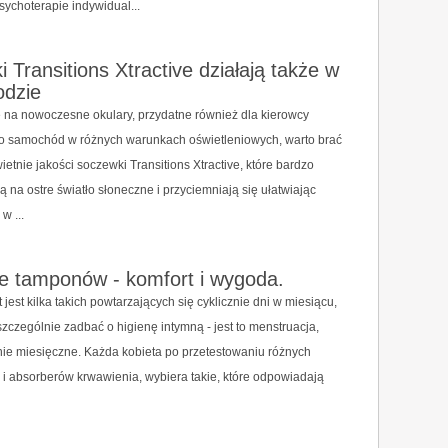
psychoterapie indywidual...
 Transitions Xtractive działają także w
dzie
 na nowoczesne okulary, przydatne również dla kierowcy
 samochód w różnych warunkach oświetleniowych, warto brać
etnie jakości soczewki Transitions Xtractive, które bardzo
ą na ostre światło słoneczne i przyciemniają się ułatwiając
w ...
e tamponów - komfort i wygoda.
 jest kilka takich powtarzających się cyklicznie dni w miesiącu,
zczególnie zadbać o higienę intymną - jest to menstruacja,
nie miesięczne. Każda kobieta po przetestowaniu różnych
i absorberów krwawienia, wybiera takie, które odpowiadają