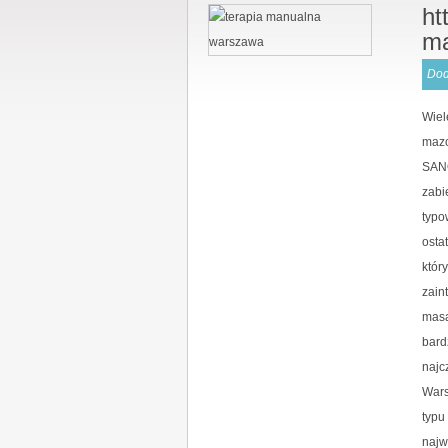
ht
m
Dod
Wiel
mazo
SANO
zabi
typo
osta
któr
zain
masa
bard
najc
Wars
typu
najw