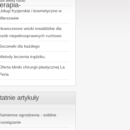
dla wielu osób
terapia-
Usługi fryzjerskie i kosmetyczne w
Warszawie
Nowoczesne wózki inwalidzkie dla
osób niepełnosprawnych ruchowo
Soczewki dla każdego
Metody leczenia trądziku.
Oferta kliniki chirurgii plastycznej La
Perla
tatnie artykuły
Kamienne ogrodzenia - solidne
rozwiązanie