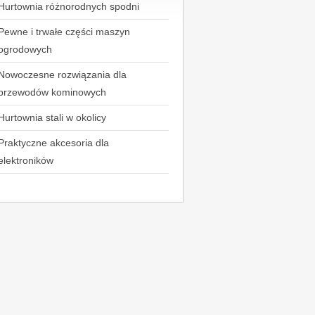
Hurtownia różnorodnych spodni
Pewne i trwałe części maszyn
ogrodowych
Nowoczesne rozwiązania dla
przewodów kominowych
Hurtownia stali w okolicy
Praktyczne akcesoria dla
elektroników