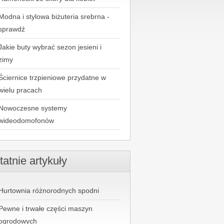
Modna i stylowa biżuteria srebrna -
sprawdź
Jakie buty wybrać sezon jesieni i
zimy
Ściernice trzpieniowe przydatne w
wielu pracach
Nowoczesne systemy
wideodomofonów
tatnie artykuły
Hurtownia różnorodnych spodni
Pewne i trwałe części maszyn
ogrodowych