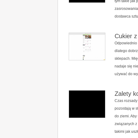
tym takie jak
zasrosowania
dostawca sztu
Cukier z
Odpowiednio 
dlatego dobrz
sklepach. Mię
nadaje się ni
używać do wyp
Zalety k
Czas rozsady 
pozostają w s
do ziemi. Ab
związanych z
takimi jak usz