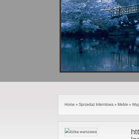
Home
»
Sprzedaż Interntowa
»
Meble
»
Wyg
ht