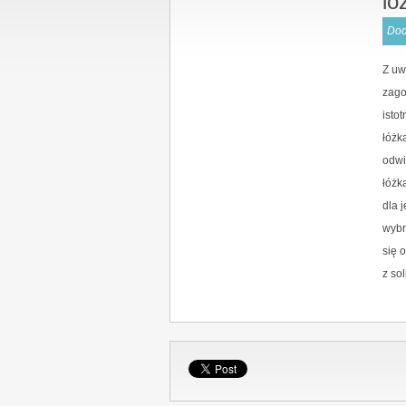
lo
Dod
Z uw
zago
isto
łóżk
odwi
łóżk
dla 
wybr
się 
z so