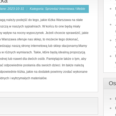
zka
ane: 2023-10-31
::
Kategoria: Sprzedaż Interntowa / Meble
agą należy podejść do tego, jakie łóżka Warszawa na stałe
szczą w naszych sypialniach. W końcu to one będą miały
tny wpływ na nocny wypoczynek. Jeżeli chcecie sprawdzić, jakie
a Warszawa oferuje nas sklep, to możecie tego dokonać,
edzając naszą stronę internetową lub sklep stacjonarny.Mamy
a w różnych wymiarach. Takie, które będą idealną propozycją
jednej lub nawet dla dwóch osób. Pamiętajcie także o tym, aby
ać odpowiednie posłania dla swoich dzieci. Im także należą
odpowiednie łóżka, jakie na dodatek powinny zostać wykonane
lidnych i wytrzymałych materiałów.
Os