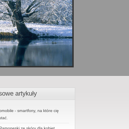
sowe artykuły
bmobile - smartfony, na które cię
stać.
Ramoneski ze skóry dla kobiet