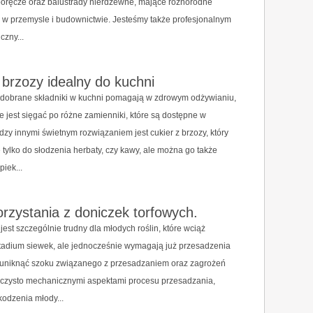
 poręcze oraz balustrady nierdzewne, mające różnorodne
 w przemysle i budownictwie. Jesteśmy także profesjonalnym
czny...
 brzozy idealny do kuchni
dobrane składniki w kuchni pomagają w zdrowym odżywianiu,
e jest sięgać po różne zamienniki, które są dostępne w
dzy innymi świetnym rozwiązaniem jest cukier z brzozy, który
e tylko do słodzenia herbaty, czy kawy, ale można go także
iek...
orzystania z doniczek torfowych.
jest szczególnie trudny dla młodych roślin, które wciąż
tadium siewek, ale jednocześnie wymagają już przesadzenia
y uniknąć szoku związanego z przesadzaniem oraz zagrożeń
 czysto mechanicznymi aspektami procesu przesadzania,
kodzenia młody...