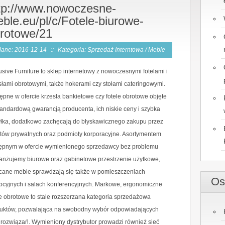
tp://www.nowoczesne-
ble.eu/pl/c/Fotele-biurowe-
rotowe/21
ane: 2016-12-14
::
Kategoria: Sprzedaż Interntowa / Meble
usive Furniture to sklep internetowy z nowoczesnymi fotelami i
słami obrotowymi, także hokerami czy stołami cateringowymi.
ępne w ofercie krzesła bankietowe czy fotele obrotowe objęte
tandardową gwarancją producenta, ich niskie ceny i szybka
łka, dodatkowo zachęcają do błyskawicznego zakupu przez
ntów prywatnych oraz podmioty korporacyjne. Asortymentem
ępnym w ofercie wymienionego sprzedawcy bez problemu
anżujemy biurowe oraz gabinetowe przestrzenie użytkowe,
cane meble sprawdzają się także w pomieszczeniach
Os
pcyjnych i salach konferencyjnych. Markowe, ergonomiczne
le obrotowe to stale rozszerzana kategoria sprzedażowa
uktów, pozwalająca na swobodny wybór odpowiadających
rozwiązań. Wymieniony dystrybutor prowadzi również sieć