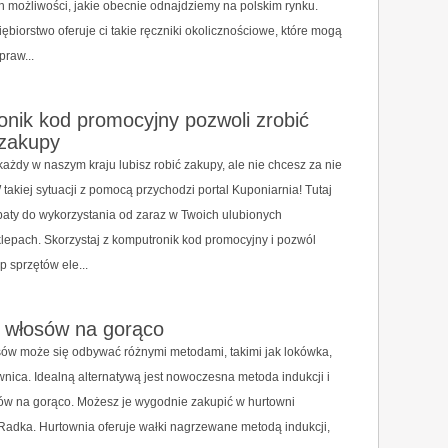
możliwości, jakie obecnie odnajdziemy na polskim rynku.
ębiorstwo oferuje ci takie ręczniki okolicznościowe, które mogą
praw...
nik kod promocyjny pozwoli zrobić
 zakupy
ażdy w naszym kraju lubisz robić zakupy, ale nie chcesz za nie
 takiej sytuacji z pomocą przychodzi portal Kuponiarnia! Tutaj
baty do wykorzystania od zaraz w Twoich ulubionych
epach. Skorzystaj z komputronik kod promocyjny i pozwól
p sprzętów ele...
o włosów na gorąco
sów może się odbywać różnymi metodami, takimi jak lokówka,
ownica. Idealną alternatywą jest nowoczesna metoda indukcji i
ów na gorąco. Możesz je wygodnie zakupić w hurtowni
U Radka. Hurtownia oferuje wałki nagrzewane metodą indukcji,