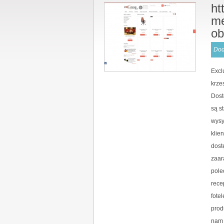
ht
me
ob
Dod
Excl
krze
Dost
są s
wysy
klie
dost
zaar
pole
rece
fote
prod
nam 