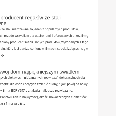
..
producent regałów ze stali
wnej
 ze stali nierdzewnej to jeden z popularnych produktów,
h przede wszystkim dla gastronomii i oferowanych przez firmę
ceniony producent mebli i innych produktów, wykonanych z tego
ału, który jest bardzo ceniony w firmach, specjalizujących się w
 �...
swój dom najpiękniejszym światłem
ących ciekawych, niebanalnych rozwiązań dekoracyjnych dla
nętrz, dla osób chcących zmienić nudny, nijaki pokój na nowy
y, firma ECRYSTAL znalazła najlepsze rozwiązanie.
Państwu zakup najwyższej jakości nowoczesnych elementów
Nasz firma wsp�...