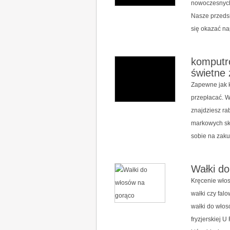
nowoczesnych 
Nasze przedsi
się okazać na
komputro
świetne
Zapewne jak k
przepłacać. W
znajdziesz ra
markowych skl
sobie na zaku
Wałki d
Kręcenie wło
wałki czy fal
wałki do włos
fryzjerskiej 