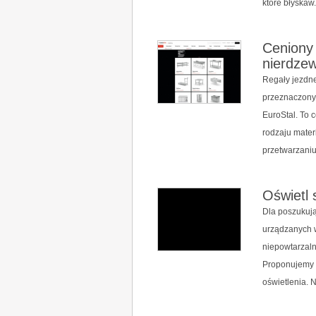
które błyskaw.
Ceniony 
nierdze
Regały jezdne
przeznaczonyc
EuroStal. To 
rodzaju materi
przetwarzaniu
Oświetl 
Dla poszukuj
urządzanych w
niepowtarzaln
Proponujemy 
oświetlenia. 