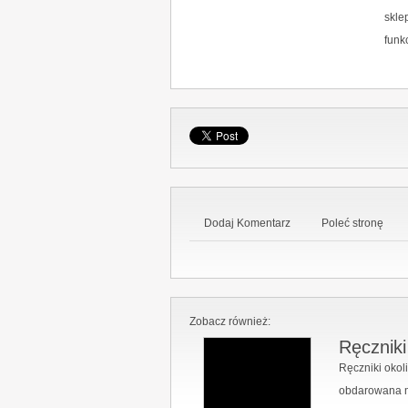
skle
funk
Dodaj Komentarz
Poleć stronę
Zobacz również:
Ręczniki
Ręczniki oko
obdarowana m