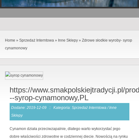
Home
»
Sprzedaż Interntowa
»
Inne Sklepy
»
Zdrowe słodkie wyroby- syrop
cynamonowy
https://www.smakpolskiejtradycji.pl/pr
--syrop-cynamonowy,PL
Dodane: 2019-12-09
::
Kategoria: Sprzedaż Interntowa / Inne
Sklepy
Cynamon działa przeciwzapalnie, dlatego warto wykorzystać jego
dobre właściwości zdrowotne w codziennej diecie. Nowością na rynku