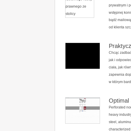
prywatnym i p
wstępnej kons
bądź mailową.
od klienta szc
Praktycz
Chcąc zadbać 
jak i odpowi
ciała, jak ró
zapewnia dop
w którym bardz
Optimal 
Perforated non
heavy industry
steel, alumin
characterized 