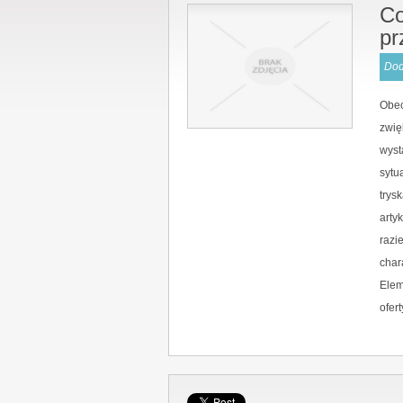
Co
pr
Dod
Obec
zwię
wyst
sytu
trys
arty
razi
char
Elem
ofer