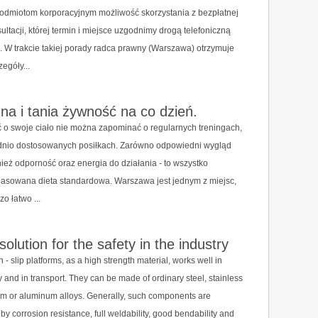
odmiotom korporacyjnym możliwość skorzystania z bezpłatnej
ultacji, której termin i miejsce uzgodnimy drogą telefoniczną
 W trakcie takiej porady radca prawny (Warszawa) otrzymuje
zegóły...
na i tania żywność na co dzień.
o swoje ciało nie można zapominać o regularnych treningach,
ednio dostosowanych posiłkach. Zarówno odpowiedni wygląd
wnież odporność oraz energia do działania - to wszystko
asowana dieta standardowa. Warszawa jest jednym z miejsc,
o łatwo ...
solution for the safety in the industry
 - slip platforms, as a high strength material, works well in
 and in transport. They can be made of ordinary steel, stainless
um or aluminum alloys. Generally, such components are
by corrosion resistance, full weldability, good bendability and