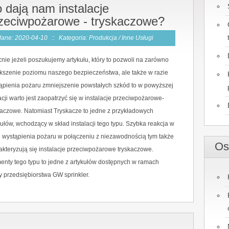
 dają nam instalacje
zeciwpożarowe - tryskaczowe?
ane: 2020-04-10
::
Kategoria: Produkcja / Inne Usługi
nie jeżeli poszukujemy artykułu, który to pozwoli na zarówno
kszenie poziomu naszego bezpieczeństwa, ale także w razie
ąpienia pożaru zmniejszenie powstałych szkód to w powyższej
acji warto jest zaopatrzyć się w instalacje przeciwpożarowe-
kaczowe. Natomiast Tryskacze to jedne z przykładowych
kułów, wchodzący w skład instalacji tego typu. Szybka reakcja w
e wystąpienia pożaru w połączeniu z niezawodnością tym także
Os
akteryzują się instalacje przeciwpożarowe tryskaczowe.
enty tego typu to jedne z artykułów dostępnych w ramach
ty przedsiębiorstwa GW sprinkler.