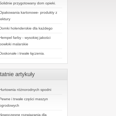
Solidnie przygotowany dom opieki.
Opakowania kartonowe- produkty z
tektury
Domki holenderskie dla każdego
Hempel farby - wysokiej jakości
powłoki malarskie
Doskonałe i trwałe łączenia.
tatnie artykuły
Hurtownia różnorodnych spodni
Pewne i trwałe części maszyn
ogrodowych
Nowoczesne rozwiązania dla