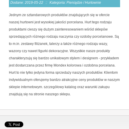
Dodane: 2019-05-22
::
Kategoria: Pieniądze / Hurtownie
Jednym ze sztandarowych produktów znajdujących się w ofercie
naszej hurtowni jest wysokiej jakości porcelana. Hurt tego rodzaju
produktami cieszy się dużym zainteresowaniem wśród sklepów
sprzedających różnego rodzaju naczynia czy ozdoby porcelanowe. Są
to m.in. zestawy filiżanek, talerzy a także różnego rodzaju wazy,
wazony czy nawet figurki dekoracyjne. Wszystkie nasze produkty
charakteryzują się bardzo unikatowym stylem i designem - przykładem
jest dostarczana przez firmę Mondex kolorowa i ozdobna porcelana.
Hurt to nie tylko jedyna forma sprzedaży naszych produktów. Klientom
indywidualnym oferujemy bardzo atrakcyjne ceny produktów w naszym
sklepie internetowym. szczegółowy katalog oraz warunki zakupu
znajdują się na stronie naszego sklepu.