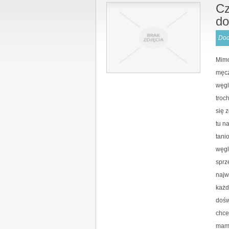
Cz
d
Dod
Mimo
męcz
węgl
troc
się 
tu n
tani
węgl
sprz
najw
każd
dośw
chce
mamy