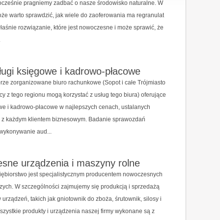
nocześnie pragniemy zadbać o nasze środowisko naturalne. W
oże warto sprawdzić, jak wiele do zaoferowania ma regranulat
 właśnie rozwiązanie, które jest nowoczesne i może sprawić, że
.
ługi księgowe i kadrowo-płacowe
rze zorganizowane biuro rachunkowe (Sopot i całe Trójmiasto
rcy z tego regionu mogą korzystać z usług tego biura) oferujące
we i kadrowo-płacowe w najlepszych cenach, ustalanych
e z każdym klientem biznesowym. Badanie sprawozdań
 wykonywanie aud...
sne urządzenia i maszyny rolne
iębiorstwo jest specjalistycznym producentem nowoczesnych
zych. W szczególności zajmujemy się produkcją i sprzedażą
 urządzeń, takich jak gniotownik do zboża, śrutownik, silosy i
szystkie produkty i urządzenia naszej firmy wykonane są z