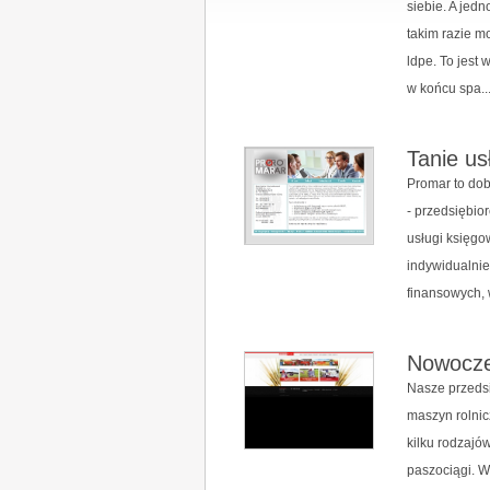
siebie. A jed
takim razie m
ldpe. To jest
w końcu spa..
Tanie us
Promar to dob
- przedsiębio
usługi księgo
indywidualni
finansowych,
Nowocze
Nasze przeds
maszyn rolnic
kilku rodzajów
paszociągi. W