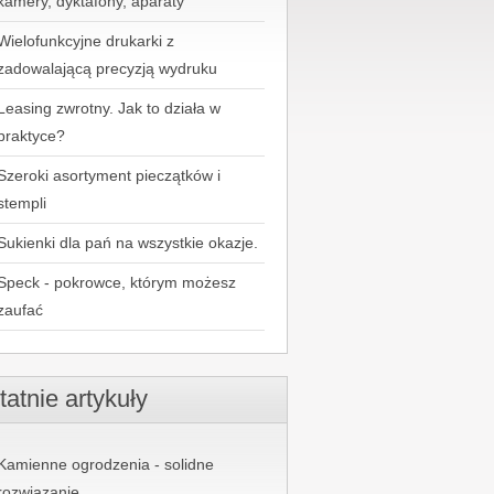
kamery, dyktafony, aparaty
Wielofunkcyjne drukarki z
zadowalającą precyzją wydruku
Leasing zwrotny. Jak to działa w
praktyce?
Szeroki asortyment pieczątków i
stempli
Sukienki dla pań na wszystkie okazje.
Speck - pokrowce, którym możesz
zaufać
tatnie artykuły
Kamienne ogrodzenia - solidne
rozwiązanie