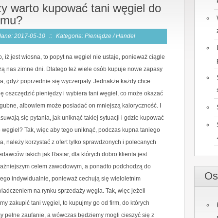
y warto kupować tani węgiel do
omu?
ane: 2017-05-10
::
Kategoria: Pieniądze / Handel
, iż jest wiosna, to popyt na węgiel nie ustaje, ponieważ ciągle
ą nas zimne dni. Dlatego też wiele osób kupuje nowe zapasy
a, gdyż poprzednie się wyczerpały. Jednakże każdy chce
hę oszczędzić pieniędzy i wybiera tani węgiel, co może okazać
zgubne, albowiem może posiadać on mniejszą kaloryczność. I
asuwają się pytania, jak uniknąć takiej sytuacji i gdzie kupować
o węgiel? Tak, więc aby tego uniknąć, podczas kupna taniego
a, należy korzystać z ofert tylko sprawdzonych i polecanych
edawców takich jak Rastar, dla których dobro klienta jest
ażniejszym celem zawodowym, a ponadto podchodzą do
Os
ego indywidualnie, ponieważ cechują się wieloletnim
iadczeniem na rynku sprzedaży węgla. Tak, więc jeżeli
my zakupić tani węgiel, to kupujmy go od firm, do których
 pełne zaufanie, a wówczas będziemy mogli cieszyć się z