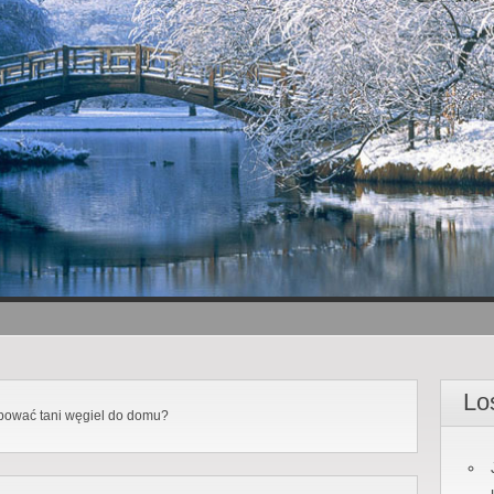
Lo
pować tani węgiel do domu?