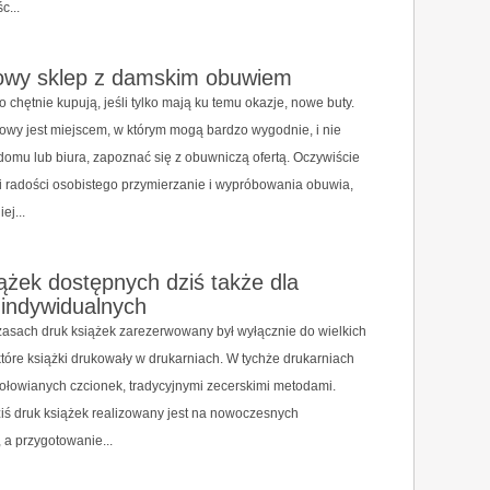
c...
towy sklep z damskim obuwiem
o chętnie kupują, jeśli tylko mają ku temu okazje, nowe buty.
towy jest miejscem, w którym mogą bardzo wygodnie, i nie
omu lub biura, zapoznać się z obuwniczą ofertą. Oczywiście
pi radości osobistego przymierzanie i wypróbowania obuwia,
ej...
ążek dostępnych dziś także dla
 indywidualnych
asach druk książek zarezerwowany był wyłącznie do wielkich
tóre książki drukowały w drukarniach. W tychże drukarniach
 ołowianych czcionek, tradycyjnymi zecerskimi metodami.
iś druk książek realizowany jest na nowoczesnych
 a przygotowanie...