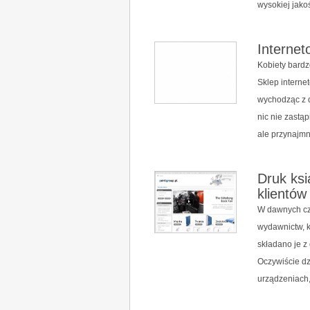
wysokiej jakoś
Interne
Kobiety bardz
Sklep interne
wychodząc z d
nic nie zastą
ale przynajmni
Druk ksi
klientów
W dawnych cz
wydawnictw, k
składano je z
Oczywiście dz
urządzeniach,