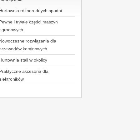
Hurtownia różnorodnych spodni
Pewne i trwałe części maszyn
ogrodowych
Nowoczesne rozwiązania dla
przewodów kominowych
Hurtownia stali w okolicy
Praktyczne akcesoria dla
elektroników