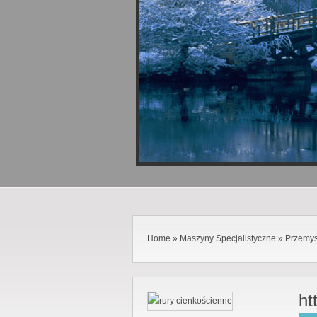
Home
»
Maszyny Specjalistyczne
»
Przemys
ht