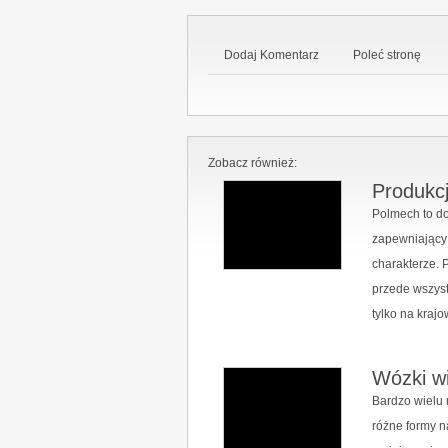
Dodaj Komentarz
Poleć stronę
Zobacz również:
Produkc
Polmech to d
zapewniający 
charakterze.
przede wszyst
tylko na krajo
Wózki w
Bardzo wielu 
różne formy n