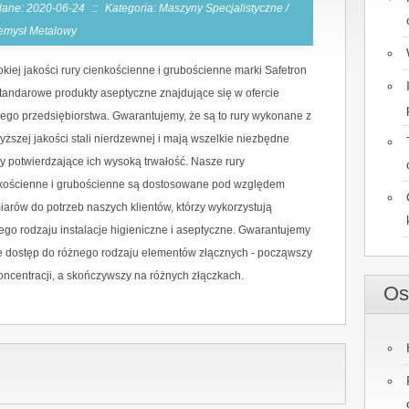
ane: 2020-06-24
::
Kategoria: Maszyny Specjalistyczne /
emysł Metalowy
kiej jakości rury cienkościenne i grubościenne marki Safetron
ztandarowe produkty aseptyczne znajdujące się w ofercie
ego przedsiębiorstwa. Gwarantujemy, że są to rury wykonane z
yższej jakości stali nierdzewnej i mają wszelkie niezbędne
ty potwierdzające ich wysoką trwałość. Nasze rury
kościenne i grubościenne są dostosowane pod względem
iarów do potrzeb naszych klientów, którzy wykorzystują
ego rodzaju instalacje higieniczne i aseptyczne. Gwarantujemy
e dostęp do różnego rodzaju elementów złącznych - począwszy
oncentracji, a skończywszy na różnych złączkach.
Os