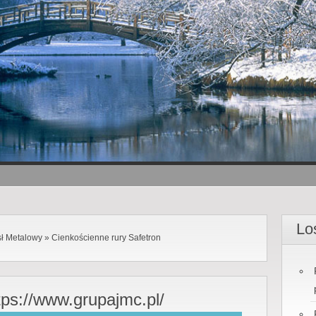
Lo
ł Metalowy
»
Cienkościenne rury Safetron
tps://www.grupajmc.pl/