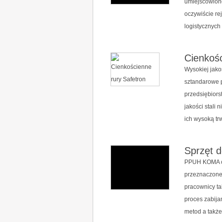
umiejscowion
oczywiście r
logistycznych 
Cienkośc
Wysokiej jako
sztandarowe p
przedsiębiors
jakości stali
ich wysoką trw
Sprzęt d
PPUH KOMA ofe
przeznaczone 
pracownicy ta
proces zabija
metod a także 