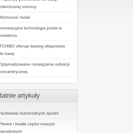
odwróconej osmozy
Wzmocnić metal
Innowacyjna technologia jonów w
powietrzu
TCHIBO oferuje leasing ekspresów
do kawy
Optymalizowane rozwiązania redukcji
koncentrycznej
tatnie artykuły
Hurtownia różnorodnych spodni
Pewne i trwałe części maszyn
ogrodowych