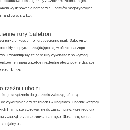
e stosunkowo blisko granicy z Czechami Niemcami jest
ejonem występowania bardzo wielu centrów magazynowych,
i handlowych, w któ...
ienne rury Safetron
ści rury cienkościenne i grubościenne marki Safetron to
rodukty aseptyczne znajdujące się w ofercie naszego
twa. Gwarantujemy, że są to rury wykonane z najwyższej
 nierdzewnej i mają wszelkie niezbędne atesty potwierdzające
ałość. Nasze ...
o rzeźni i ubojni
ruje urządzenia do głuszenia zwierząt, które są
do wykorzystania w rzeźniach i w ubojniach. Obecnie wszyscy
kich firm muszą stosować się do zasad i praw, które regulują
nia zwierząt, przeznaczonych na mięso. Stosuje się szereg
specjalny uk...