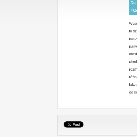
Dod
Prz
Wyso
to s
nasz
najw
ates
cien
rozm
różn
takż
od k