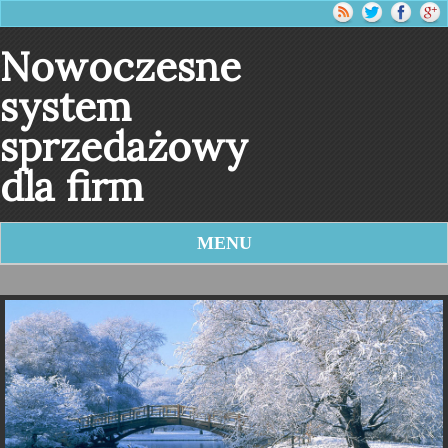
Nowoczesne
system
sprzedażowy
dla firm
MENU